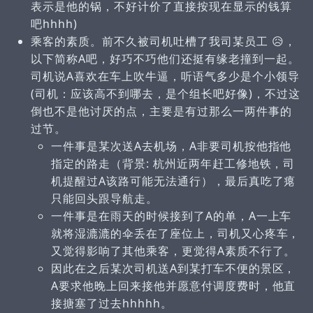
表示是他的锅，不好计价了直接按现在显示的钱算
吧hhhh)
乘客的素质。前不久被司机吐槽了我司某员工 😥，
以下简称A吧，好巧不巧他们还挺有缘老撞到一起。
司机说A喜欢在车上吹牛逼，听语气多少是个小领导
(司机：应该高不到哪去，是个组长吧好像)，不过这
倒也不是他讨厌的点，主要是有过那么一两件事的
过节。
一件事是某次送A去机场，A非要司机按他指他
指定的路走（背景: 杭州近两年赶工修地铁，司
机提醒过A该路可能无法通行），最后真吃了瘪
只能回头跟导航走。
一件事是在雨天的时候接到了A的单，A一上车
就将湿漉漉的伞丢在了座位上，司机又心疼车，
又觉得影响了其他乘客，更觉得A素质不行了。
因此在之后某次司机送A到某打车不便的景区，
A要求他晚上回来接他并愿意付调度费时，他直
接搪塞了过去hhhhh。