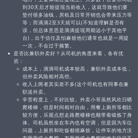
到30天后才能提现当前收入，这就导致他们要
垫付很多油钱，房租及日常开销也会带来压力等
等；而滴滴2至3天就可以(不知道理解是否有
误，但总体意思是滴滴提现周期远小于其他平
台)，出于信任及怕麻烦他们通常也就是一周提
一次，不会过于频繁。
是否比兼职外卖好？从司机的角度来看，各有优
劣：
成本上，滴滴司机成本较高，兼职外卖成本低，
但外卖风险相对高些。
收入上两者其实差不多(这个司机也有同事在兼
职送外卖。
辛苦程度上，不好比较。外卖小哥虽然风吹日晒
爬楼梯，但是时间相对自由，用餐上厕所等都比
较方便，乐观点想走路爬楼梯也顺带着锻炼了身
体。司机虽然坐在车内也有空调，但是因为车位
问题，上厕所和吃饭都很麻烦，让停车的地方没