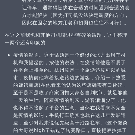
有厕所或小餐馆，有厕所或小餐馆的地方往往不
让停车。通常得随缘在合适的时间遇到合适的地
方才能解决（因为打司机没法决定调度的方向，
因此在固定的地方用餐和如厕也往往不可行）。
在这之前我也和其他司机聊过些零碎的话题，这里整理
一两个还有印象的
疫情的影响。这个话题是一个健谈的北方出租车司
机和我提起的，按他的说法，在疫情前他是不屑于
在平台上接单的。杭州算是一个旅游还算可以的城
市，疫情前他靠着接送路边的游客，介绍一下熟悉
的饭馆商店(在他看来他认为这些店确实有口皆碑，
至于是不是收了商家回扣大家各自判断)，就足够他
一天的生计。随着疫情的到来，游客渐渐少了，他
也不得不接起了平台的生意。当然在我看来不完全
是疫情的影响，手机打车确实也就在这几年发展迅
速，至少对我来说优先级高于沿路拦车。(这个健谈
的大哥说high了错过了转完路口，直接把表按掉了