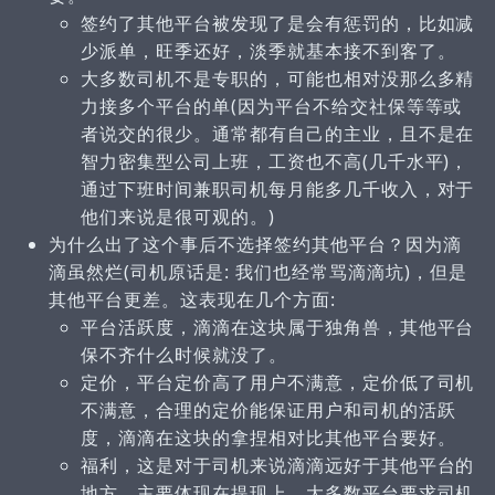
签约了其他平台被发现了是会有惩罚的，比如减
少派单，旺季还好，淡季就基本接不到客了。
大多数司机不是专职的，可能也相对没那么多精
力接多个平台的单(因为平台不给交社保等等或
者说交的很少。通常都有自己的主业，且不是在
智力密集型公司上班，工资也不高(几千水平)，
通过下班时间兼职司机每月能多几千收入，对于
他们来说是很可观的。)
为什么出了这个事后不选择签约其他平台？因为滴
滴虽然烂(司机原话是: 我们也经常骂滴滴坑)，但是
其他平台更差。这表现在几个方面:
平台活跃度，滴滴在这块属于独角兽，其他平台
保不齐什么时候就没了。
定价，平台定价高了用户不满意，定价低了司机
不满意，合理的定价能保证用户和司机的活跃
度，滴滴在这块的拿捏相对比其他平台要好。
福利，这是对于司机来说滴滴远好于其他平台的
地方，主要体现在提现上。大多数平台要求司机